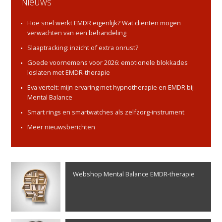
Nieuws
Hoe snel werkt EMDR eigenlijk? Wat cliënten mogen
verwachten van een behandeling
Slaaptracking: inzicht of extra onrust?
Goede voornemens voor 2026: emotionele blokkades
loslaten met EMDR-therapie
Eva vertelt: mijn ervaring met hypnotherapie en EMDR bij
Mental Balance
Smart rings en smartwatches als zelfzorg-instrument
Meer nieuwsberichten
Webshop Mental Balance EMDR-therapie