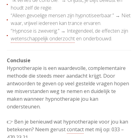
“Ik verlies de controle.”
→ Onjuist, je blijft bewust en
houdt zelf de regie.
“Alleen gevoelige mensen zijn hypnotiseerbaar.”
→ Niet
waar, vrijwel iedereen kan trance ervaren.
“Hypnose is zweverig.”
→ Integendeel, de effecten zijn
wetenschappelijk onderzocht
en onderbouwd.
Conclusie
Hypnotherapie is een waardevolle, complementaire
methode die steeds meer aandacht krijgt. Door
antwoorden te geven op veel gestelde vragen hopen
we misverstanden weg te nemen en duidelijk te
maken wanneer hypnotherapie jou kan
ondersteunen.
👉 Ben je benieuwd wat hypnotherapie voor jou kan
betekenen? Neem gerust
contact
met mij op: 033 –
470.23.21.