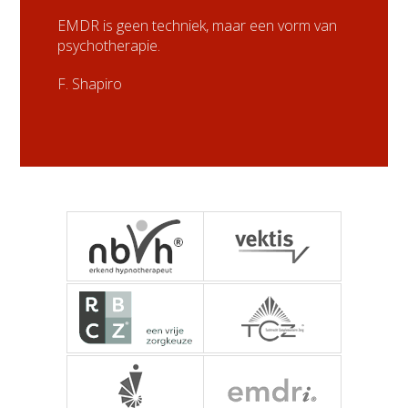
EMDR is geen techniek, maar een vorm van
psychotherapie.
F. Shapiro
NBVH - Nederlandse
Vektis