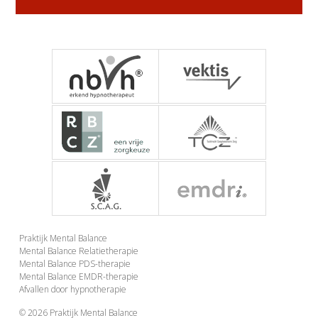
NBVH - Nederlandse
Vektis
RBCZ - Register
TCZ - Tuchtcolleges
Praktijk Mental Balance
Mental Balance Relatietherapie
Mental Balance PDS-therapie
SCAG -
EMDRi Netwerk
Mental Balance EMDR-therapie
Afvallen door hypnotherapie
© 2026
Praktijk Mental Balance