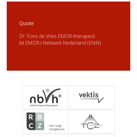
Quote
Dr. Fons de Vries EMDR-therapeut:
lid EMDR-i Netwerk Nederland (ENN)
NBVH - Nederlandse
Vektis