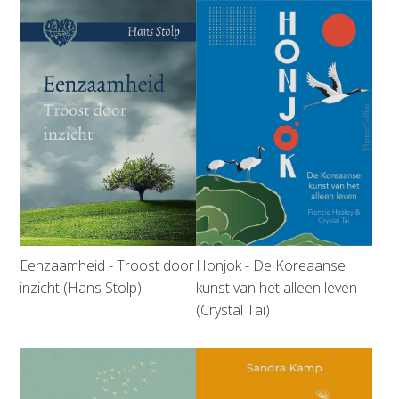
Eenzaamheid - Troost door
Honjok - De Koreaanse
inzicht (Hans Stolp)
kunst van het alleen leven
(Crystal Tai)