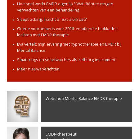
Hoe snel werkt EMDR eigenlijk? Wat cliënten mogen
verwachten van een behandeling
Slaaptracking: inzicht of extra onrust?
Goede voornemens voor 2026: emotionele blokkades
loslaten met EMDR-therapie
Eva vertelt: mijn ervaring met hypnotherapie en EMDR bij
Mental Balance
Smart rings en smartwatches als zelfzorg-instrument
Meer nieuwsberichten
Webshop Mental Balance EMDR-therapie
EMDR-therapeut