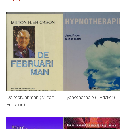
De februariman (Milton H.
Hypnotherapie (J. Fricker)
Erickson)