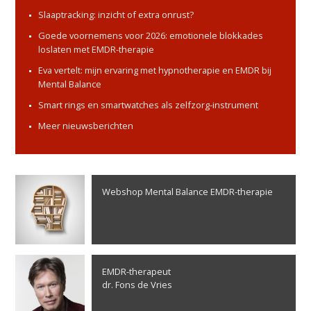
Slaaptracking: inzicht of extra onrust?
Goede voornemens voor 2026: emotionele blokkades
loslaten met EMDR-therapie
Eva vertelt: mijn ervaring met hypnotherapie en EMDR bij
Mental Balance
Smart rings en smartwatches als zelfzorg-instrument
Meer nieuwsberichten
Webshop Mental Balance EMDR-therapie
EMDR-therapeut
dr. Fons de Vries