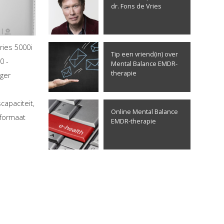
dr. Fons de Vries
eries 5000i
Tip een vriend(in) over
0 -
Mental Balance EMDR-
therapie
iger
capaciteit,
Online Mental Balance
formaat
EMDR-therapie