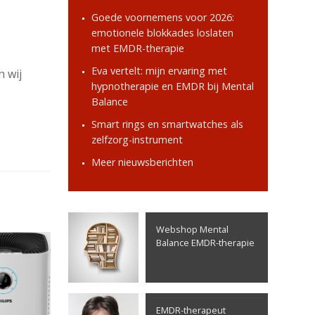
Goede voornemens voor 2026:
emotionele blokkades loslaten
met EMDR-therapie
Eva vertelt: mijn ervaring met
n wij
hypnotherapie en EMDR bij Mental
Balance
Smart rings en smartwatches als
zelfzorg-instrument
Meer nieuwsberichten
Webshop Mental
Balance EMDR-therapie
EMDR-therapeut