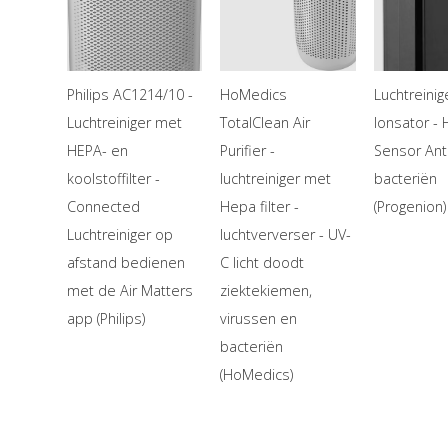
Philips AC1214/10 -
HoMedics
Luchtreinig
Luchtreiniger met
TotalClean Air
Ionsator -
HEPA- en
Purifier -
Sensor Anti
koolstoffilter -
luchtreiniger met
bacteriën
Connected
Hepa filter -
(Progenion)
Luchtreiniger op
luchtververser - UV-
afstand bedienen
C licht doodt
met de Air Matters
ziektekiemen,
app (Philips)
virussen en
bacteriën
(HoMedics)