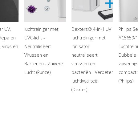
er UV,
luchtreiniger met
Dexters® 4-in-1 UV
Philips S
 Hepa en
UVC-licht -
luchtreiniger met
AC5659/1
-virus en
Neutraliseert
ionisator
Luchtrein
Virussen en
neutraliseert
Dubbele
Bacteriën - Zuivere
virussen en
zuiverings
Lucht (Purize)
bacteriën - Verbeter
compact 
luchtkwaliteit
(Philips)
(Dexter)