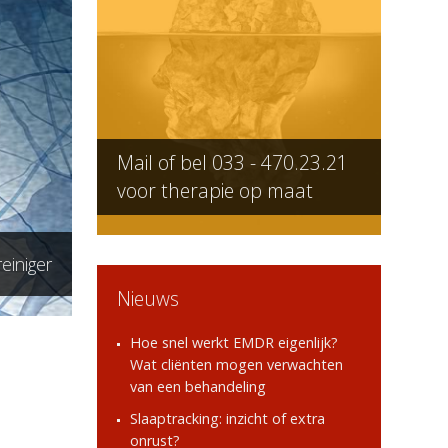
Mail of bel
033 - 470.23.21
voor therapie op maat
einiger
Nieuws
Hoe snel werkt EMDR eigenlijk?
Wat cliënten mogen verwachten
van een behandeling
Slaaptracking: inzicht of extra
onrust?