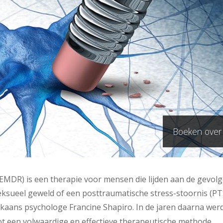
Boeken ove
MDR) is een therapie voor mensen die lijden aan de gevol
eksueel geweld of een posttraumatische stress-stoornis (PT
kaans psychologe Francine Shapiro. In de jaren daarna wer
ot een volwaardige en effectieve therapeutische methode.