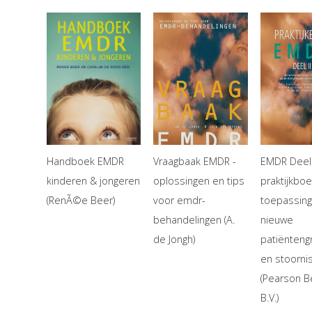
Handboek EMDR
Vraagbaak EMDR -
EMDR Deel 
kinderen & jongeren
oplossingen en tips
praktijkboe
(RenÃ©e Beer)
voor emdr-
toepassing
behandelingen (A.
nieuwe
de Jongh)
patiënten
en stoorni
(Pearson B
B.V.)