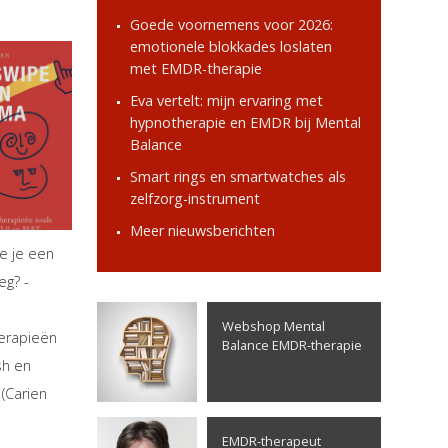
Goede voornemens voor 2026:
emotionele blokkades loslaten
met EMDR-therapie
Eva vertelt: mijn ervaring met
hypnotherapie en EMDR bij Mental
Balance
Smart rings en smartwatches als
zelfzorg-instrument
Meer nieuwsberichten
e je een
eg? -
Webshop Mental
erapieën
Balance EMDR-therapie
sh en
(Carien
EMDR-therapeut