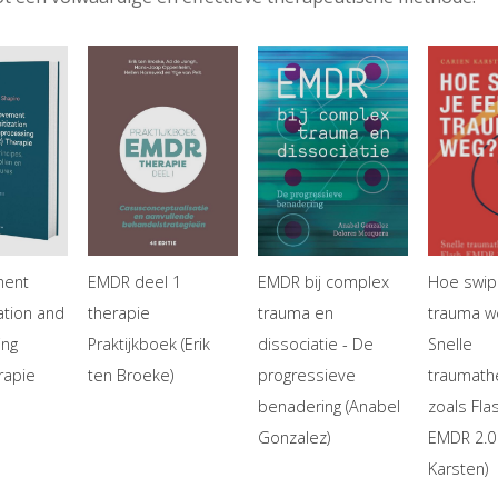
ment
EMDR deel 1
EMDR bij complex
Hoe swip
ation and
therapie
trauma en
trauma w
ing
Praktijkboek (Erik
dissociatie - De
Snelle
rapie
ten Broeke)
progressieve
traumath
benadering (Anabel
zoals Fla
Gonzalez)
EMDR 2.0 
Karsten)