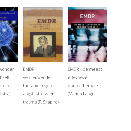
 wonder
EMDR -
EMDR - de meest
hzelf
vernieuwende
effectieve
rein
therapie tegen
traumatherapie
tstra)
angst, stress en
(Marion Lang)
trauma (F. Shapiro)