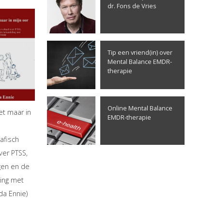
dr. Fons de Vries
Tip een vriend(in) over
Mental Balance EMDR-
therapie
Online Mental Balance
het maar in
EMDR-therapie
-
afisch
ver PTSS,
gen en de
ing met
da Ennie)