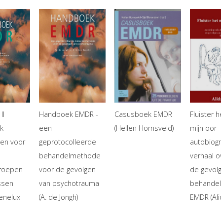
II
Handboek EMDR -
Casusboek EMDR
Fluister 
k -
een
(Hellen Hornsveld)
mijn oor 
en voor
geprotocolleerde
autobiogr
behandelmethode
verhaal o
groepen
voor de gevolgen
de gevol
ssen
van psychotrauma
behandel
enelux
(A. de Jongh)
EMDR (Ali