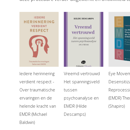
Iedere herinnering
Vreemd vertrouwd
Eye Move
verdient respect -
Het spanningsveld
Desensitiz
Over traumatische
tussen
Reprocess
ervaringen en de
psychoanalyse en
(EMDR) The
helende kracht van
EMDR (Hilde
(Shapiro)
EMDR (Michael
Descamps)
Baldwin)