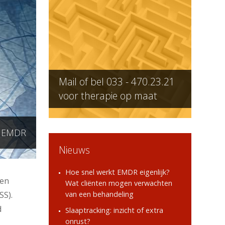
Mail of bel
033 - 470.23.21
voor therapie op maat
r EMDR
Nieuws
Hoe snel werkt EMDR eigenlijk?
gen
Wat cliënten mogen verwachten
SS).
van een behandeling
d
Slaaptracking: inzicht of extra
onrust?