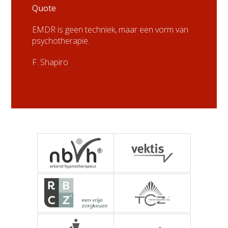
Quote
EMDR is geen techniek, maar een vorm van
psychotherapie.
F. Shapiro
NBVH - Nederlandse
Vektis