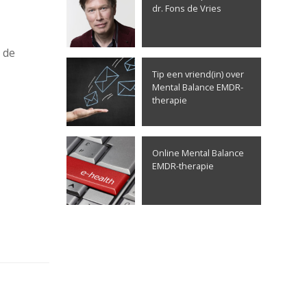
dr. Fons de Vries
 de
Tip een vriend(in) over
Mental Balance EMDR-
therapie
Online Mental Balance
EMDR-therapie