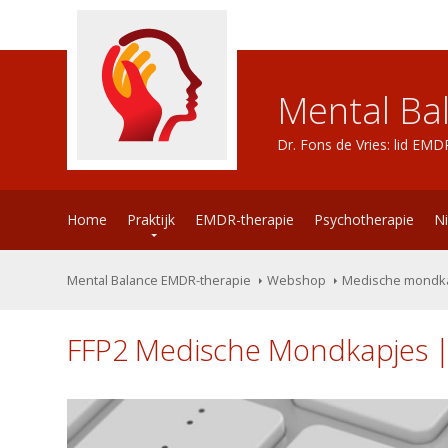
Mental Ba
Dr. Fons de Vries: lid EM
Home
Praktijk
EMDR-therapie
Psychotherapie
N
Mental Balance EMDR-therapie
Webshop
Medische mondk
FFP2 Medische Mondkapjes | 