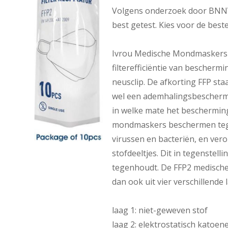
Volgens onderzoek door BNNVA
best getest. Kies voor de bes
Ivrou Medische Mondmaskers F
filterefficiëntie van bescherm
neusclip. De afkorting FFP sta
wel een ademhalingsbescherm
in welke mate het bescherming
mondmaskers beschermen tege
virussen en bacteriën, en vero
stofdeeltjes. Dit in tegenstell
tegenhoudt. De FFP2 medisch
dan ook uit vier verschillende 
laag 1: niet-geweven stof
laag 2: elektrostatisch katoene