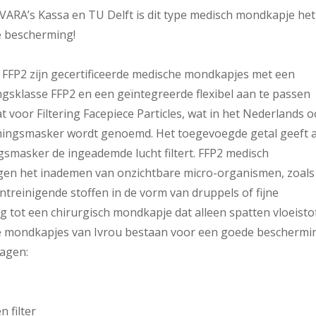
RA’s Kassa en TU Delft is dit type medisch mondkapje het
te bescherming!
FP2 zijn gecertificeerde medische mondkapjes met een
ingsklasse FFP2 en een geïntegreerde flexibel aan te passen
at voor Filtering Facepiece Particles, wat in het Nederlands 
ingsmasker wordt genoemd. Het toegevoegde getal geeft 
smasker de ingeademde lucht filtert. FFP2 medisch
n het inademen van onzichtbare micro-organismen, zoals
ntreinigende stoffen in de vorm van druppels of fijne
ing tot een chirurgisch mondkapje dat alleen spatten vloeisto
e mondkapjes van Ivrou bestaan voor een goede beschermi
lagen:
n filter