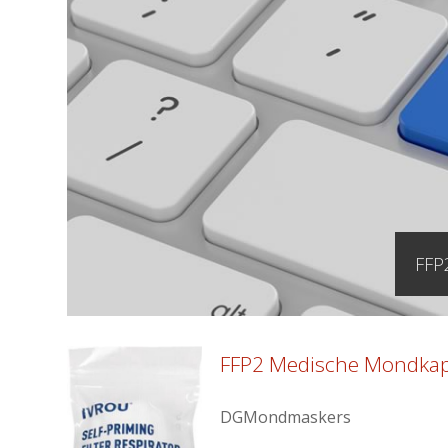
FFP
FFP2 Medische Mondkapje
DGMondmaskers