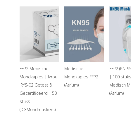
FFP2 Medische
Medische
FFP2 (KN-95
Mondkapjes | Ivrou
Mondkapjes FFP2
| 100 stuks
IRYS-02 Getest &
(Atrium)
Medisch M
Gecertificeerd | 50
(Atrium)
stuks
(DGMondmaskers)