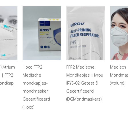
) Atrium
Hoco FFP2
FFP2 Medische
Medisch
 | FFP2
Medische
Mondkapjes | Ivrou
Mondmas
ondkap
mondkapjes-
IRYS-02 Getest &
(Atrium)
mondmasker
Gecertificeerd
Gecertificeerd
(DGMondmaskers)
(Hoco)