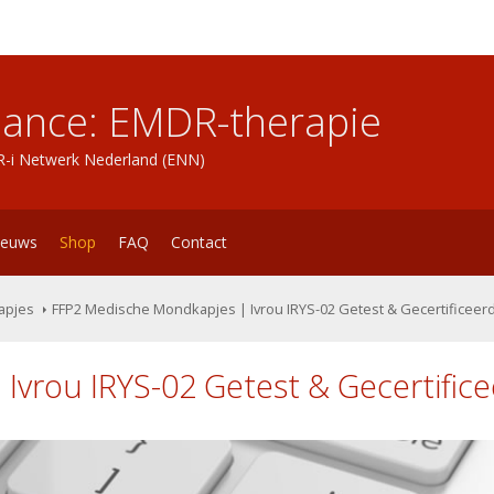
lance: EMDR-therapie
DR-i Netwerk Nederland (ENN)
ieuws
Shop
FAQ
Contact
apjes
FFP2 Medische Mondkapjes | Ivrou IRYS-02 Getest & Gecertificeer
Ivrou IRYS-02 Getest & Gecertific