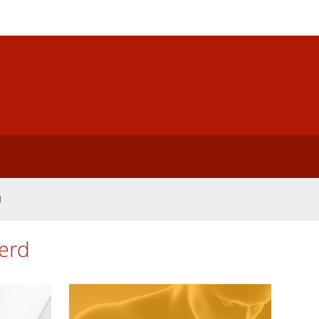
d
eerd