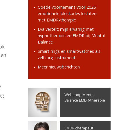
Goede voornemens voor 2026:
emotionele blokkades loslaten
met EMDR-therapie
Eva vertelt: mijn ervaring met
hypnotherapie en EMDR bij Mental
Balance
ook
Smart rings en smartwatches als
aan
zelfzorg-instrument
Meer nieuwsberichten
f
Webshop Mental
ng
Balance EMDR-therapie
EMDR-therapeut