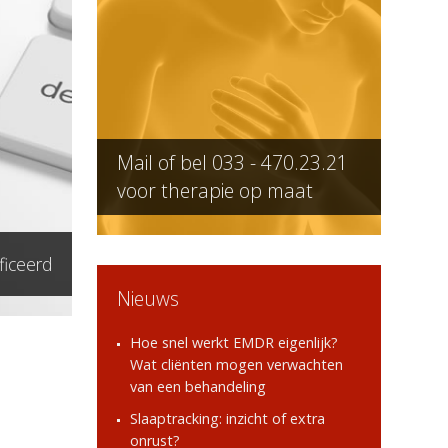
Mail of bel
033 - 470.23.21
voor therapie op maat
ficeerd
Nieuws
Hoe snel werkt EMDR eigenlijk?
Wat cliënten mogen verwachten
van een behandeling
Slaaptracking: inzicht of extra
onrust?