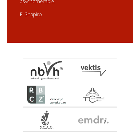
psychotherapie.
F. Shapiro
NBVH - Nederlandse
Vektis
RBCZ - Register
TCZ - Tuchtcolleges